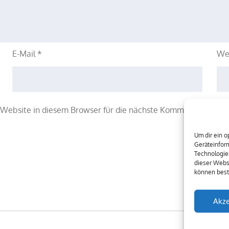
E-Mail
*
We
Website in diesem Browser für die nächste Kommentierung sp
Um dir ein o
Geräteinfor
Technologien
dieser Websi
können best
Akze